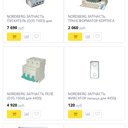
NORDBERG ЗАПЧАСТЬ
NORDBERG ЗАПЧАСТЬ
ПУСКАТЕЛЬ (D35-1003) для
ТРАНСФОРМАТОР КОРПУСА
4450J
ПУЛЬТОВ (D35-1001) для
7 690
2 060
руб.
руб.
4450J
NORDBERG ЗАПЧАСТЬ РЕЛЕ
NORDBERG ЗАПЧАСТЬ
(D35-1004) для 4450J
ФИКСАТОР пальца для 4450J
4 920
120
руб.
руб.