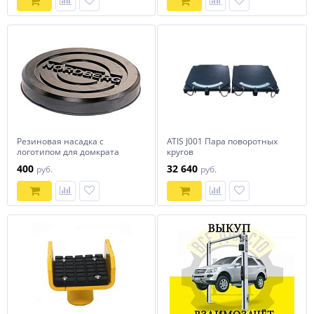
Резиновая насадка с
ATIS J001 Пара поворотных
логотипом для домкрата
кругов
N3203, N32030, N32032,
400
32 640
руб.
руб.
N32033, N32035, N32038