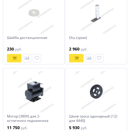
Шайба дистанционная
Ось (хром)
230
2 960
руб.
руб.
Мотор (380V) для 2-
Шкив троса одинарный (12)
хстоечного подъемника
для 4440J
N4120A-4T
11 750
5 930
руб.
руб.