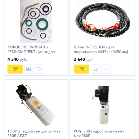
NORDBERG ЗАПЧАСТЬ
Шланг NORDBERG для
РЕМКОМПЛЕКТ цилиндра
подъемника 4445 (L=3450мм)
4440T
4 340
2 640
руб.
руб.
T5.5/12 гидростанция эл-мех
PU/m380 гидростанция эл -
380В AE&T
мех 380В