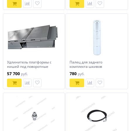
Удлинитель платформы с
Палец для заднего
нишей под поворотные
комплекта шкивов
круги для 4465B, набор 2 шт.
подъемников 4450 и 4450J
57 700
780
руб.
руб.
NORDBERG 01-00002788