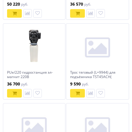
50 220
36 570
руб.
руб.
PUe/220 гидростанция эл-
Трос тяговый (L=9944) для
магнит 220В
подъёмника TST45ACH(
замена 1010091210)
36 700
9 590
руб.
руб.
TROMMELBERG