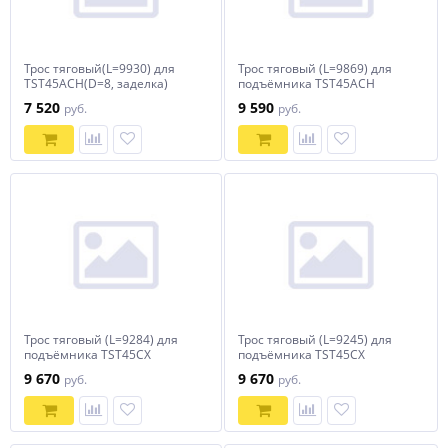
Трос тяговый(L=9930) для
Трос тяговый (L=9869) для
TST45ACH(D=8, заделка)
подъёмника TST45ACH
TROMMELBERG
(замена 1010091211)
7 520
9 590
руб.
руб.
TROMMELBERG
Трос тяговый (L=9284) для
Трос тяговый (L=9245) для
подъёмника TST45CX
подъёмника TST45CX
(замена 1010091104 )
TROMMELBERG
9 670
9 670
руб.
руб.
TROMMELBERG