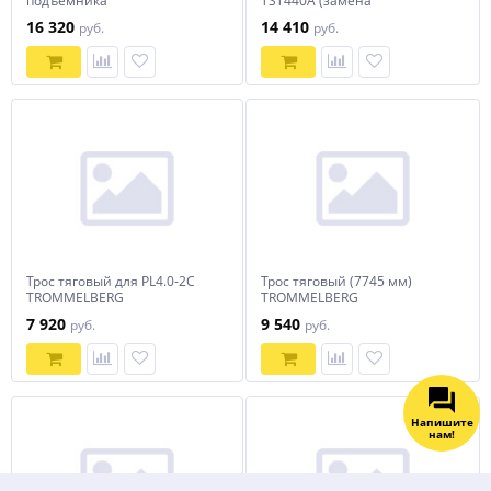
подъёмника
TST440A (замена
TST455A(замена
*1030021096) TROMMELBERG
16 320
14 410
руб.
руб.
1030014004) TROMMELBERG
Трос тяговый для PL4.0-2C
Трос тяговый (7745 мм)
TROMMELBERG
TROMMELBERG
7 920
9 540
руб.
руб.
Напишите
нам!