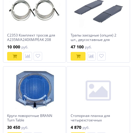
C2353 Комплект тросов для
Трапы заездные (опция) 2
A235M/A240XM/PEAK 208
шт., двусоставные для
8d*7960mm
низкорамных авто (4445J,
10 000
47 100
руб.
руб.
4450), серого цвета
NORDBERG 01-00017278
Круги поворотные BRANN
Стопорная планка для
Turn Table
четырехстоечных
подъемников 4445J, 4450,
30 450
4 870
руб.
руб.
4450J