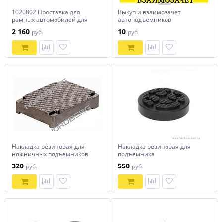
1020802 Проставка для
Выкуп и взаимозачет
рамных автомобилей для
автоподъемников
подъемников г/п до 5 т. PEAK-
2 160
10
руб.
руб.
1020802
Накладка резиновая для
Накладка резиновая для
ножничных подъемников
подъемника
NORDBERG 1023
320
550
руб.
руб.