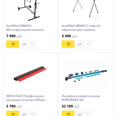
KraftWell KRWHH
KraftWell KRWXX Стойка Х-
Многофункциональный
образная для окраски
стенд для окраски деталей
деталей
7 990
3 490
руб.
руб.
WDK-65429 Профильная
Линейка измерительная
кузовная линейка 500мм
NORDBERG M3
3 780
32 100
руб.
руб.