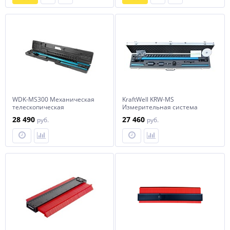
WDK-MS300 Механическая
KraftWell KRW-MS
телескопическая
Измерительная система
измерительная система
механическая (линейка)
28 490
27 460
руб.
руб.
wiederkraft