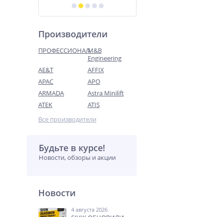
Производители
ПРОФЕССИОНАЛ
M&B
Engineering
AE&T
AFFIX
APAC
APO
ARMADA
Astra Minilift
ATEK
ATIS
Все производители
Будьте в курсе!
Новости, обзоры и акции
Новости
4 августа 2026