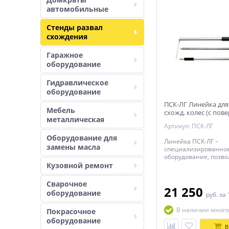
автомобильные
Стенды развал
схождения
Гаражное
оборудование
Гидравлическое
оборудование
ПСК-ЛГ Линейка для
Мебель
схожд. колес (с пов
металлическая
Артикул: ПСК-ЛГ
Оборудование для
Линейка ПСК-ЛГ –
замены масла
специализированно
оборудование, позв
проверить схождение
Кузовной ремонт
легковых автомобиле
поверкой - 13 400 руб
Сварочное
21 250
оборудование
руб.
за 
В наличии много
Покрасочное
оборудование
В