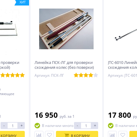
ХИТ
 проверки
Линейка ПСК-ЛГ для проверки
JTC-6010 Линей
еркой)
схождения колес (без поверки)
схождения коле
Артикул: ПСК-ЛГ
Артикул: JTC-60
е
оляющее
 грузовых и
й. С
.
16 950
17 800
1
руб.
за 1
ру
-
+
-
+
В наличии много
В наличии 
 КОРЗИНУ
В КОРЗИНУ