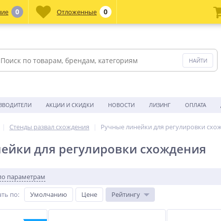
0
0
ние
Отложенные
ЗВОДИТЕЛИ
АКЦИИ И СКИДКИ
НОВОСТИ
ЛИЗИНГ
ОПЛАТА
Стенды развал схождения
Ручные линейки для регулировки схо
ейки для регулировки схождения
по параметрам
ть по
:
Умолчанию
Цене
Рейтингу