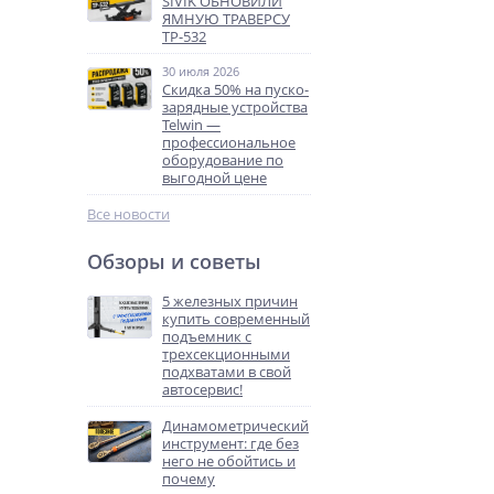
SIVIK ОБНОВИЛИ
ЯМНУЮ ТРАВЕРСУ
ТР-532
30 июля 2026
Скидка 50% на пуско-
зарядные устройства
Telwin —
профессиональное
оборудование по
выгодной цене
Все новости
Обзоры и советы
5 железных причин
купить современный
подъемник с
трехсекционными
подхватами в свой
автосервис!
Динамометрический
инструмент: где без
него не обойтись и
почему