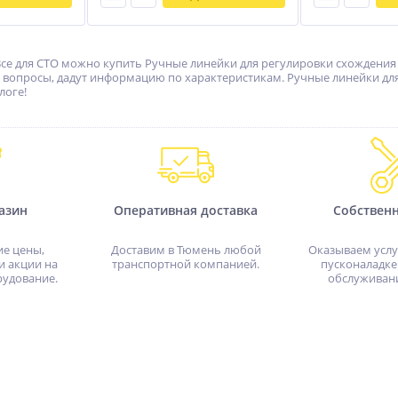
се для СТО можно купить Ручные линейки для регулировки схождения н
 вопросы, дадут информацию по характеристикам. Ручные линейки для
логе!
азин
Оперативная доставка
Собствен
ие цены,
Доставим в Тюмень любой
Оказываем услу
и акции на
транспортной компанией.
пусконаладке
рудование.
обслуживан