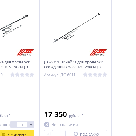
ка для проверки
JTC-6011 Линейка для проверки
с 105-190см JTC
схождения колес 180-260см JTC
10
Артикул: JTC-6011
17 350
б.
за 1
руб.
за 1
-
+
много
Нет в наличии
ПОД ЗАКАЗ
В КОРЗИНУ