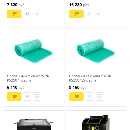
регулируемыми
7 520
16 280
руб.
руб.
держателями NORDBERG S3
Напольный фильтр WDK-
Напольный фильтр WDK-
PS250 1 x 20 м
PS250 1,5 x 20 м
6 110
9 160
руб.
руб.