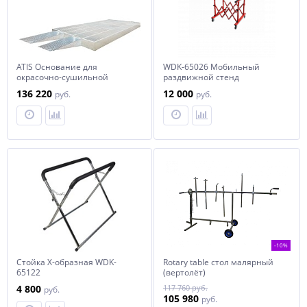
ATIS Основание для
WDK-65026 Мобильный
окрасочно-сушильной
раздвижной стенд
камеры Basic, Profi
136 220
12 000
руб.
руб.
-10%
Стойка Х-образная WDK-
Rotary table стол малярный
65122
(вертолёт)
4 800
117 760 руб.
руб.
105 980
руб.