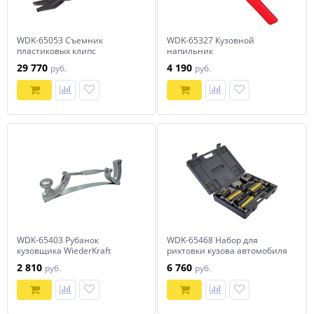
WDK-65053 Съемник
WDK-65327 Кузовной
пластиковых клипс
напильник
29 770
4 190
руб.
руб.
WDK-65403 Рубанок
WDK-65468 Набор для
кузовщика WiederKraft
рихтовки кузова автомобиля
2 810
6 760
руб.
руб.