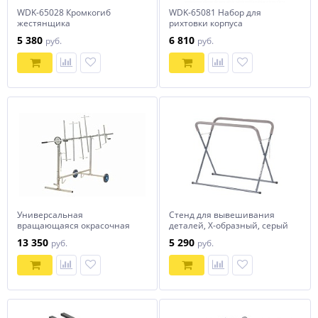
WDK-65028 Кромкогиб
WDK-65081 Набор для
жестянщика
рихтовки корпуса
5 380
6 810
руб.
руб.
Универсальная
Стенд для вывешивания
вращающаяся окрасочная
деталей, Х-образный, серый
стойка Nordberg S2
NORDBERG S1NG
13 350
5 290
руб.
руб.