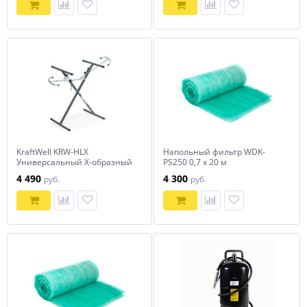
KraftWell KRW-HLX
Напольный фильтр WDK-
Универсальный Х-образный
PS250 0,7 x 20 м
стенд для ремонта, окраски
4 490
4 300
руб.
руб.
или сушки элементов
автомобиля.