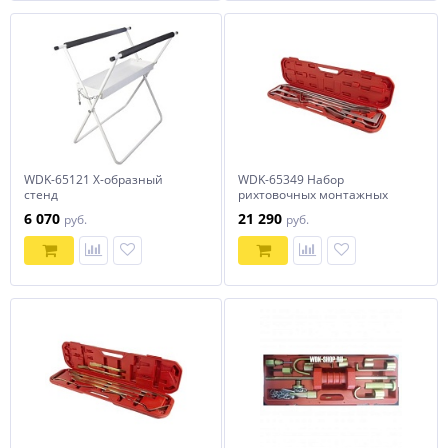
WDK-65121 X-образный
WDK-65349 Набор
стенд
рихтовочных монтажных
лопаток
6 070
21 290
руб.
руб.