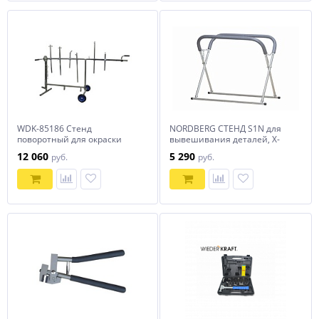
WDK-85186 Стенд
NORDBERG СТЕНД S1N для
поворотный для окраски
вывешивания деталей, Х-
элементов
образный
12 060
5 290
руб.
руб.