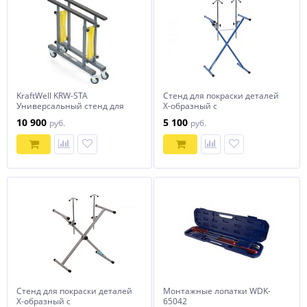
KraftWell KRW-STA
Стенд для покраски деталей
Универсальный стенд для
Х-образный с
окраски и хранения
регулируемыми
10 900
5 100
руб.
руб.
окрашенных деталей
держателями NORDBERG S3E
Стенд для покраски деталей
Монтажные лопатки WDK-
Х-образный с
65042