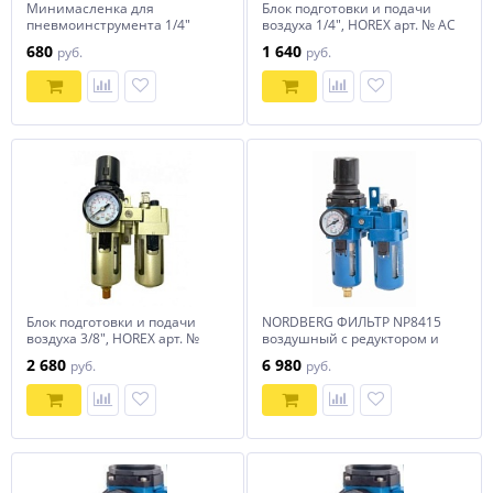
Минимасленка для
Блок подготовки и подачи
пневмоинструмента 1/4"
воздуха 1/4", HOREX арт. № AC
TOPTUL KALA0815
2010-02
680
1 640
руб.
руб.
Блок подготовки и подачи
NORDBERG ФИЛЬТР NP8415
воздуха 3/8", HOREX арт. №
воздушный с редуктором и
AC 3010-03
лубрикатором, 1", 4000 л/мин
2 680
6 980
руб.
руб.