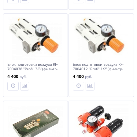
мин,16bar, температура
воздуха: 0° до 60
Блок подготовки воздуха RF-
Блок подготовки воздуха RF-
7004038 "Profi" 3/8"(фильтр-
7004012 "Profi" 1/2"(фильтр-
регулятор + лубрикатор)
регулятор + лубрикатор)
4 400
4 400
руб.
руб.
(пропускная
(пропускная
способность:2000 л/
способность:2800 л/
мин,16bar, температура
мин,16bar, температура
воздуха: 0° до 60
воздуха: 0° до 60