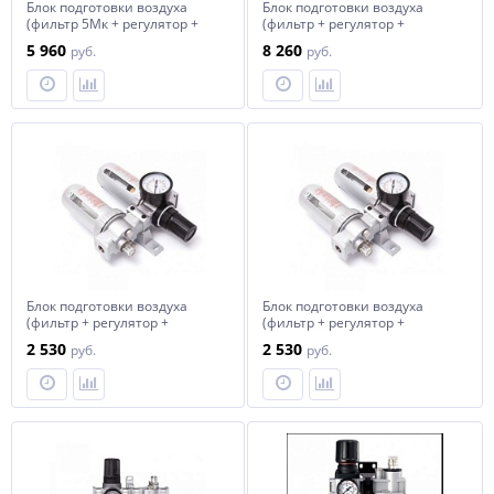
Блок подготовки воздуха
Блок подготовки воздуха
(фильтр 5Мк + регулятор +
(фильтр + регулятор +
маслодобавитель) 1/4" (0-
маслодобавитель. Авт.слив)
5 960
8 260
руб.
руб.
10bar) Forsage F-SG-700-14
3/8" Пропускная способность
2500 л/мин M7 SV-2380(A)
Блок подготовки воздуха
Блок подготовки воздуха
(фильтр + регулятор +
(фильтр + регулятор +
маслодобавитель)1/4" (0-
маслодобавитель) 3/8" (0-
2 530
2 530
руб.
руб.
10bar) Partner AFRL802
10bar) Partner AFRL803