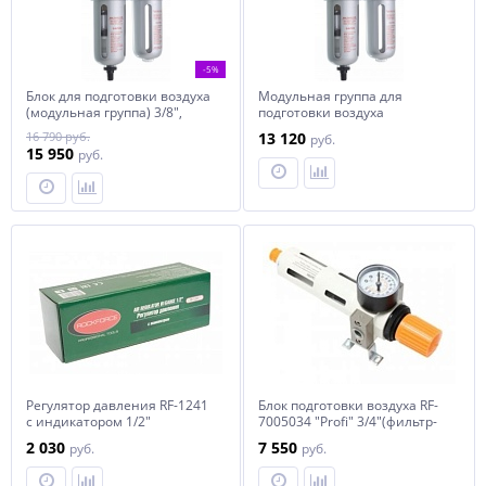
-5%
Блок для подготовки воздуха
Модульная группа для
(модульная группа) 3/8",
подготовки воздуха
8600-3815
1/4",8600-2508
16 790 руб.
13 120
руб.
15 950
руб.
Регулятор давления RF-1241
Блок подготовки воздуха RF-
с индикатором 1/2"
7005034 "Profi" 3/4"(фильтр-
ROCKFORCE /1 NEW
регулятор + лубрикатор)
2 030
7 550
руб.
руб.
(пропускная
способность:8500 л/