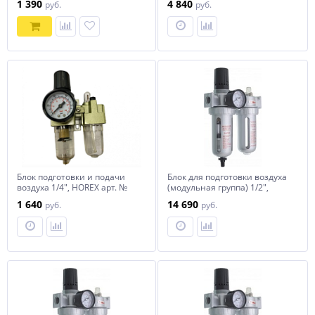
1 390
4 840
руб.
руб.
10bar) ROCKFORCE /1 NEW
Блок подготовки и подачи
Блок для подготовки воздуха
воздуха 1/4", HOREX арт. №
(модульная группа) 1/2",
AC 2010-02 1/4" HOREX
8600-4815
1 640
14 690
руб.
руб.