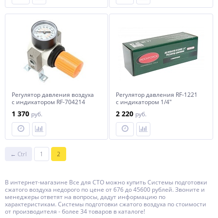
Регулятор давления воздуха
Регулятор давления RF-1221
с индикатором RF-704214
с индикатором 1/4"
"Profi" 1/4"(F)x1/4"(F) (0-16bar)
ROCKFORCE /1 NEW
1 370
2 220
руб.
руб.
ROCKFORCE /1 NEW
← Ctrl
1
2
В интернет-магазине Все для СТО можно купить Системы подготовки
сжатого воздуха недорого по цене от 676 до 45600 рублей. Звоните и
менеджеры ответят на вопросы, дадут информацию по
характеристикам. Системы подготовки сжатого воздуха по стоимости
от производителя - более 34 товаров в каталоге!