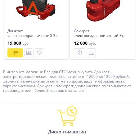
Домкрат
Домкрат
электрогидравлический 3т,
электрогидравлический 3т,
12В, 155-450мм, с
12В, 155-450мм
19 000
12 000
руб.
руб.
гайковертом в кейсе
Сорокин 3.562
В интернет-магазине Все для СТО можно купить Домкраты
электрогидравлические недорого по цене от 12000 до 18999 рублей.
Звоните и менеджеры ответят на вопросы, дадут информацию по
характеристикам. Домкраты электрогидравлические по стоимости от
производителя - более 2 товаров в каталоге!
Дисконт-магазин