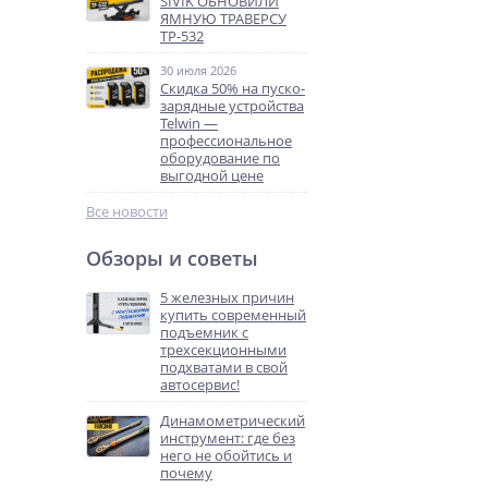
SIVIK ОБНОВИЛИ
ЯМНУЮ ТРАВЕРСУ
ТР-532
30 июля 2026
Скидка 50% на пуско-
зарядные устройства
Telwin —
профессиональное
оборудование по
выгодной цене
Все новости
Обзоры и советы
5 железных причин
купить современный
подъемник с
трехсекционными
подхватами в свой
автосервис!
Динамометрический
инструмент: где без
него не обойтись и
почему