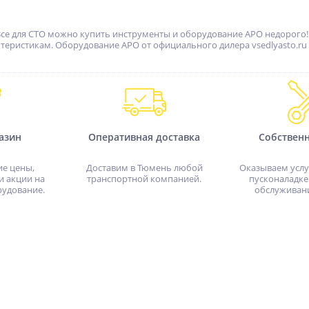
Все для СТО можно купить инструменты и оборудование APO недорого! 
еристикам. Оборудование APO от официального дилера vsedlyasto.r
азин
Оперативная доставка
Собствен
ие цены,
Доставим в Тюмень любой
Оказываем услу
и акции на
транспортной компанией.
пусконаладке
рудование.
обслуживан