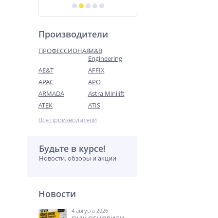
Производители
ПРОФЕССИОНАЛ
M&B
Engineering
AE&T
AFFIX
APAC
APO
ARMADA
Astra Minilift
ATEK
ATIS
Все производители
Будьте в курсе!
Новости, обзоры и акции
Новости
4 августа 2026