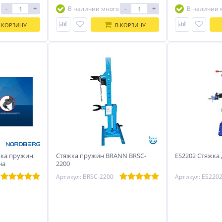
-
+
-
+
В наличии много
В наличии 
 КОРЗИНУ
В КОРЗИНУ
ка пружин
Стяжка пружин BRANN BRSC-
ES2202 Стяжка
на
2200
6
Артикул: BRSC-2200
Артикул: ES220