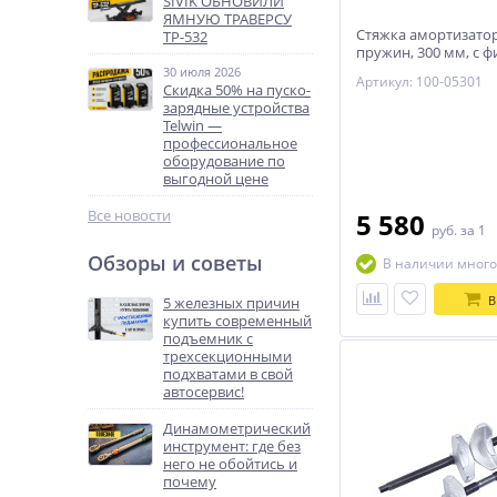
SIVIK ОБНОВИЛИ
ЯМНУЮ ТРАВЕРСУ
Стяжка амортизато
ТР-532
пружин, 300 мм, с 
одинарный крюк, 2
30 июля 2026
Артикул: 100-05301
МАСТАК 100-05301
Скидка 50% на пуско-
зарядные устройства
Telwin —
профессиональное
оборудование по
выгодной цене
Все новости
5 580
руб.
за 1
Обзоры и советы
В наличии много
В
5 железных причин
купить современный
подъемник с
трехсекционными
подхватами в свой
автосервис!
Динамометрический
инструмент: где без
него не обойтись и
почему