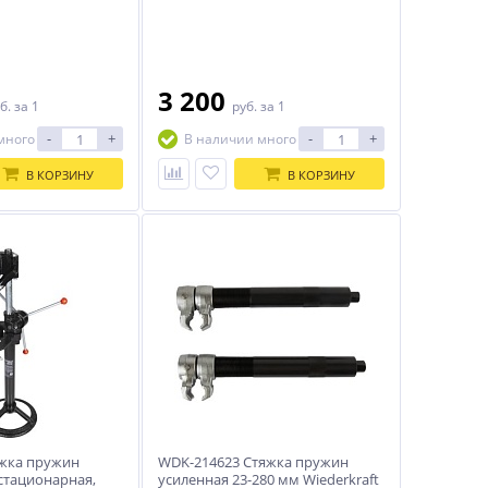
3 200
б.
за 1
руб.
за 1
-
+
-
+
много
В наличии много
В КОРЗИНУ
В КОРЗИНУ
жка пружин
WDK-214623 Стяжка пружин
стационарная,
усиленная 23-280 мм Wiederkraft