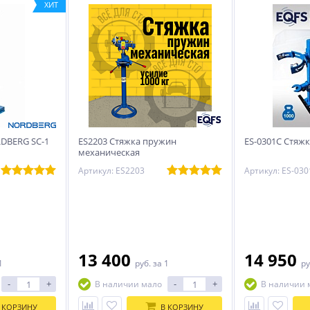
ХИТ
DBERG SC-1
ES2203 Стяжка пружин
ES-0301С Стяж
механическая
Артикул: ES2203
Артикул: ES-03
13 400
14 950
1
руб.
за 1
ру
-
+
-
+
В наличии мало
В наличии 
 КОРЗИНУ
В КОРЗИНУ