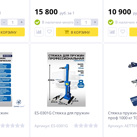
15 800
10 900
1
руб.
за 1
ру
-
+
-
+
В наличии много
В наличии 
 КОРЗИНУ
В КОРЗИНУ
ужин
ES-0301G Стяжка для пружин
Стяжка пружин
проф 1000 кг T
Артикул: ES-0301G
Артикул: AETT0