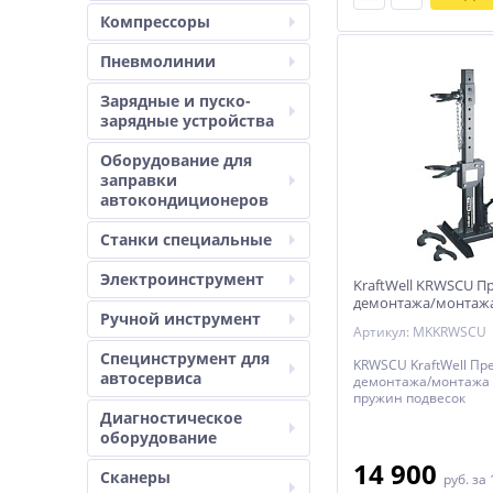
Компрессоры
Пневмолинии
Зарядные и пуско-
зарядные устройства
Оборудование для
заправки
автокондиционеров
Станки специальные
Электроинструмент
KraftWell KRWSCU Пр
демонтажа/монтажа
Ручной инструмент
пружин подвесок
Артикул: MKKRWSCU
Специнструмент для
KRWSCU KraftWell Пре
автосервиса
демонтажа/монтажа 
пружин подвесок
Диагностическое
оборудование
14 900
Сканеры
руб.
за 