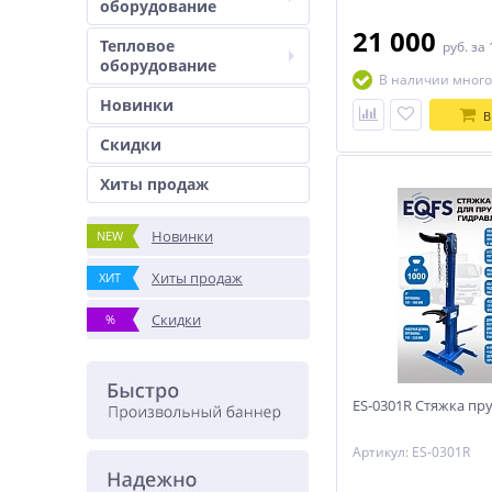
оборудование
21 000
Тепловое
руб.
за 
оборудование
В наличии много
Новинки
В
Скидки
Хиты продаж
Новинки
NEW
Хиты продаж
ХИТ
Скидки
%
ES-0301R Стяжка пр
Артикул: ES-0301R