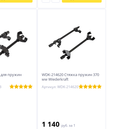
а для пружин
WDK-214620 Стяжка пружин 370
мм Wiederkraft
3
Артикул: WDK-214620
1 140
1
руб.
за 1