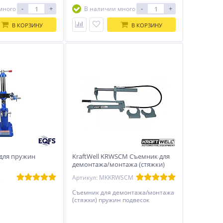
-
+
-
+
много
В наличии много
В КОРЗИНУ
В КОРЗИНУ
 для пружин
KraftWell KRWSCM Съемник для
демонтажа/монтажа (стяжки)
пружин универсальный
2
Артикул: MKKRWSCM
Съемник для демонтажа/монтажа
(стяжки) пружин подвесок