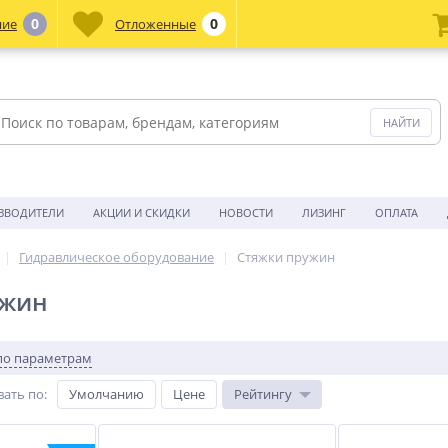
0
0
ние
Отложенные
ЗВОДИТЕЛИ
АКЦИИ И СКИДКИ
НОВОСТИ
ЛИЗИНГ
ОПЛАТА
Гидравлическое оборудование
Стяжки пружин
ужин
по параметрам
вать по
:
Умолчанию
Цене
Рейтингу