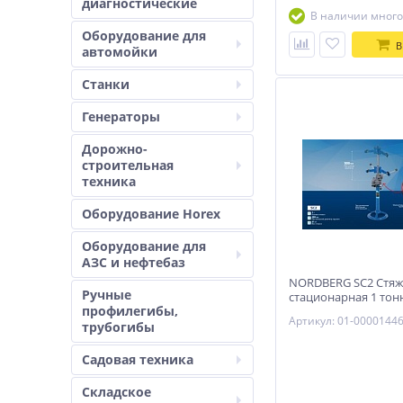
диагностические
В наличии много
Оборудование для
В
автомойки
Станки
Генераторы
Дорожно-
строительная
техника
Оборудование Horex
Оборудование для
АЗС и нефтебаз
NORDBERG SC2 Стяж
Ручные
стационарная 1 тон
профилегибы,
Артикул: 01-0000144
трубогибы
Садовая техника
Складское