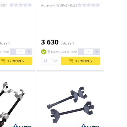
erkraft
1501
Артикул: WDK-214623
3 630
б.
за 1
руб.
за 1
-
+
-
+
много
В наличии много
В КОРЗИНУ
В КОРЗИНУ