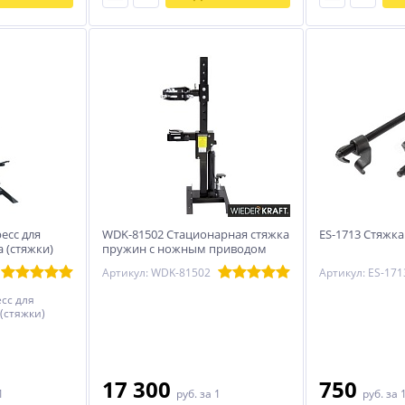
есс для
WDK-81502 Стационарная стяжка
ES-1713 Стяжк
 (стяжки)
пружин с ножным приводом
Артикул: WDK-81502
Артикул: ES-171
сс для
(стяжки)
17 300
750
1
руб.
за 1
руб.
за 