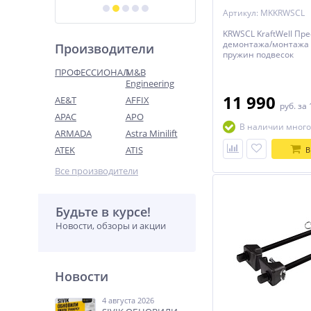
пружин подвесок
Артикул: MKKRWSCL
KRWSCL KraftWell Пре
демонтажа/монтажа 
Производители
пружин подвесок
ПРОФЕССИОНАЛ
M&B
Engineering
11 990
AE&T
AFFIX
руб.
за 
APAC
APO
В наличии много
ARMADA
Astra Minilift
ATEK
ATIS
В
Все производители
Будьте в курсе!
Новости, обзоры и акции
Новости
4 августа 2026