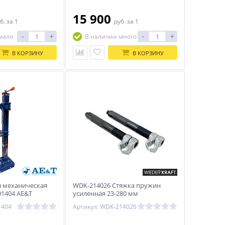
15 900
б.
за 1
руб.
за 1
-
+
-
+
мало
В наличии много
В КОРЗИНУ
В КОРЗИНУ
 механическая
WDK-214026 Стяжка пружин
01404 AE&T
усиленная 23-280 мм
1404
Артикул: WDK-214026