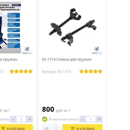
ка пружин
ES-1714 Стяжка для пружин
01С
Артикул: ES-1714
800
б.
за 1
руб.
за 1
-
+
-
+
много
В наличии много
В КОРЗИНУ
В КОРЗИНУ