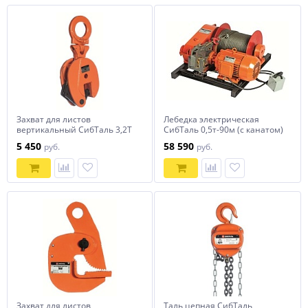
Захват для листов
Лебедка электрическая
вертикальный СибТаль 3,2Т
СибТаль 0,5т-90м (с канатом)
5 450
58 590
руб.
руб.
Захват для листов
Таль цепная СибТаль