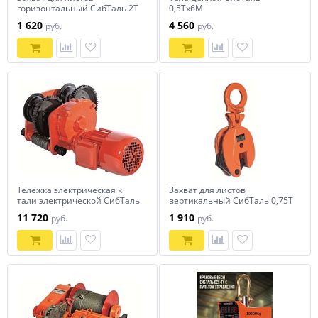
горизонтальный СибТаль 2Т
0,5Тх6М
1 620
4 560
руб.
руб.
Тележка электрическая к
Захват для листов
тали электрической СибТаль
вертикальный СибТаль 0,75Т
1Т
11 720
1 910
руб.
руб.