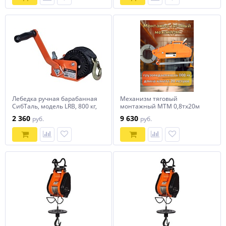
Лебедка ручная барабанная
Механизм тяговый
СибТаль, модель LRB, 800 кг,
монтажный МТМ 0,8тх20м
лента 10 м
СибТаль
2 360
9 630
руб.
руб.