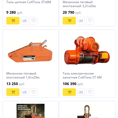
Таль цепная СибТаль 3Тх6М
Механизм тяговый
монтажный 3,2тх20м
СибТаль
9 280
20 790
руб.
руб.
Механизм тяговый
Таль электрическая
монтажный 1,6тх20м
канатная СибТаль 5Т 6М
СибТаль
13 250
106 390
руб.
руб.