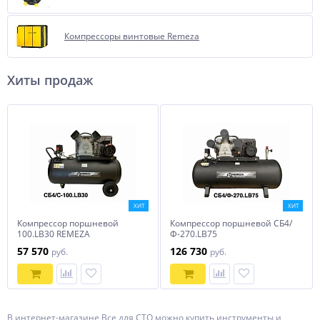
Компрессоры винтовые Remeza
Хиты продаж
ХИТ
ХИТ
Компрессор поршневой
Компрессор поршневой СБ4/
100.LB30 REMEZA
Ф-270.LB75
(Белоруссия)
57 570
126 730
руб.
руб.
В интернет-магазине Все для СТО можно купить инструменты и