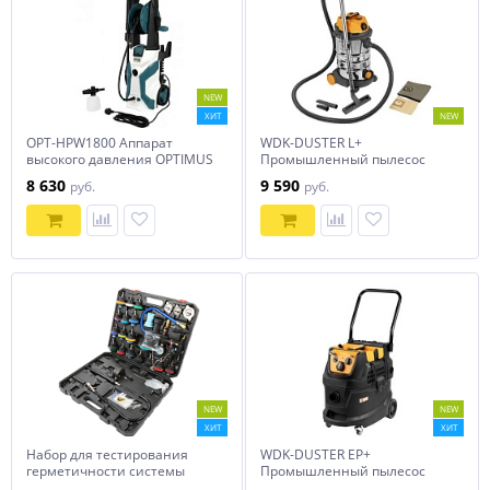
NEW
ХИТ
NEW
OPT-HPW1800 Аппарат
WDK-DUSTER L+
высокого давления OPTIMUS
Промышленный пылесос
1800W
1600 Вт / 30 л, с
8 630
9 590
руб.
руб.
подключением
электроинструмента
NEW
NEW
ХИТ
ХИТ
Набор для тестирования
WDK-DUSTER EP+
герметичности системы
Промышленный пылесос
охлаждения 28пр., в кейсе
1600 Вт / 40 л, с