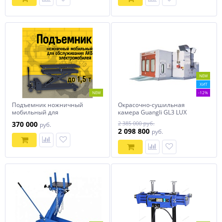
NEW
ХИТ
NEW
-12%
Подъемник ножничный
Окрасочно-сушильная
мобильный для
камера Guangli GL3 LUX
обслуживания АКБ
370 000
2 385 000 руб.
руб.
электромобилей Сивик
2 098 800
руб.
ПГН-7515Е