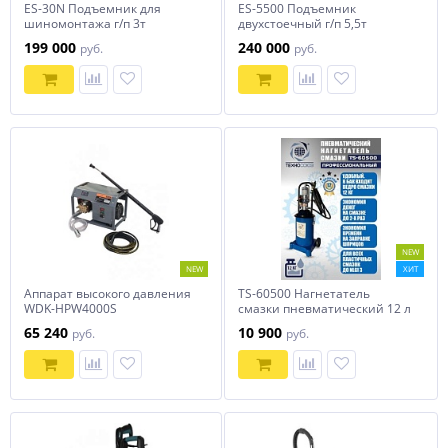
ES-30N Подъемник для
ES-5500 Подъемник
шиномонтажа г/п 3т
двухстоечный г/п 5,5т
199 000
240 000
руб.
руб.
NEW
NEW
ХИТ
Аппарат высокого давления
TS-60500 Нагнетатель
WDK-HPW4000S
смазки пневматический 12 л
65 240
10 900
руб.
руб.