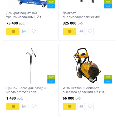
NEW
NEW
ХИТ
ХИТ
Домкрат подкатной
Домкрат
трансмиссионный, 2 т
пневмогидравлический
NORDBERG N32210
ямный двухштоковый
75 400
325 000
руб.
руб.
(канавный подъемник), 20 т
NORDBERG N502G
NEW
NEW
ХИТ
ХИТ
Ручной насос для раздачи
WDK-HPW4600 Аппарат
масла KraftWell арт.
высокого давления 4.6 кВт,
KRW1792.PN
380В, 180 бар, 780 л/ч
1 490
66 000
руб.
руб.