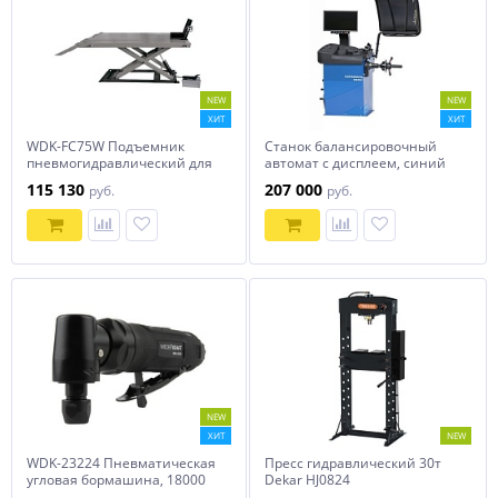
NEW
NEW
ХИТ
ХИТ
WDK-FC75W Подъемник
Станок балансировочный
пневмогидравлический для
автомат с дисплеем, синий
мототехники, г/п 700 кг
NORDBERG 4523PA1(B)
115 130
207 000
руб.
руб.
WiederKraft
NEW
ХИТ
NEW
WDK-23224 Пневматическая
Пресс гидравлический 30т
угловая бормашина, 18000
Dekar HJ0824
об/мин Wiederkraft