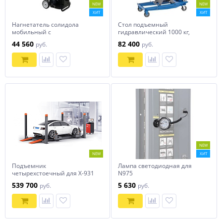
NEW
NEW
ХИТ
ХИТ
Нагнетатель солидола
Стол подъемный
мобильный с
гидравлический 1000 кг,
электроприводом, KraftWell
двойные ножницы
44 560
82 400
руб.
руб.
KRW1798.EN 220В
NORDBERG N3T1001
NEW
NEW
ХИТ
Подъемник
Лампа светодиодная для
четырехстоечный для X-931
N975
TLT440WF
539 700
5 630
руб.
руб.