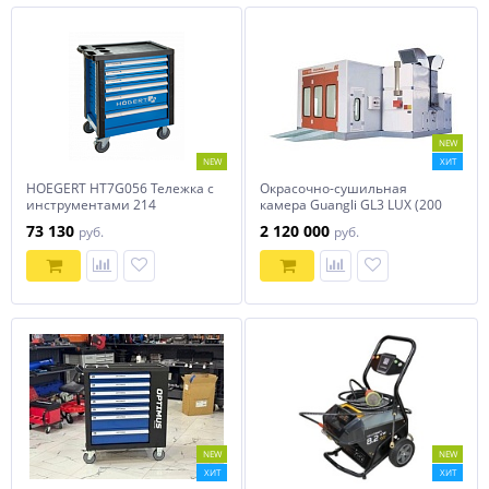
NEW
NEW
ХИТ
HOEGERT HT7G056 Тележка с
Окрасочно-сушильная
инструментами 214
камера Guangli GL3 LUX (200
элементов
кВт)
73 130
2 120 000
руб.
руб.
NEW
NEW
ХИТ
ХИТ