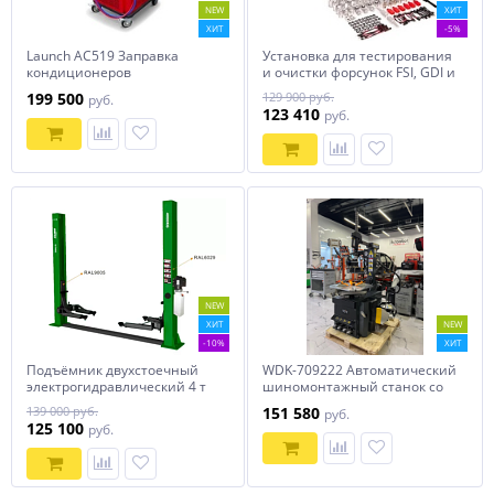
NEW
ХИТ
ХИТ
-5%
Launch AC519 Заправка
Установка для тестирования
кондиционеров
и очистки форсунок FSI, GDI и
PIEZO Launch CNC-605+ LNC-
199 500
129 900 руб.
руб.
265
123 410
руб.
NEW
ХИТ
NEW
-10%
ХИТ
Подъёмник двухстоечный
WDK-709222 Автоматический
электрогидравлический 4 т
шиномонтажный станок со
Хорекс Авто UNITE U-T40G
взрывной накачкой колес.
139 000 руб.
151 580
руб.
Захват 10"-24" Wiederkraft
125 100
руб.