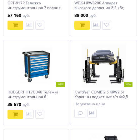
OPT-917P Тележка
WDK-HPW8200 Аппарат
инструментальная 7 полок с
высокого давления 8.2 кВт,
набором инструментов,
380В, 280 бар, 960 л/ч
57 160
88 000
руб.
руб.
пластиковая столешница
WiederKraft
(289 предметов) Optimus
NEW
NEW
HOEGERT HT7G046 Тележка
KraftWell COMBI2.5 KRW2.5H
инструментальная 6
Колонны подкатные г/п 4х2,5
ящиков, усиленный
т. электрогидравлические
35 670
Не указана цена
руб.
пластиковый верх
беспроводные