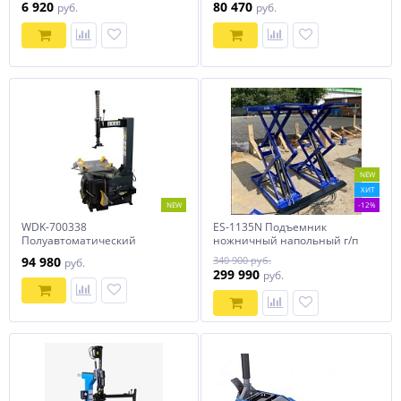
6 920
80 470
руб.
руб.
NEW
ХИТ
NEW
-12%
WDK-700338
ES-1135N Подъемник
Полуавтоматический
ножничный напольный г/п
шиномонтажный станок,
3,5 т
94 980
340 900 руб.
руб.
380В, Захват до 24"
299 990
руб.
WiederKraft