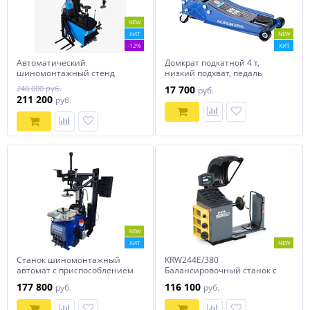
NEW
ХИТ
NEW
-12%
ХИТ
Автоматический
Домкрат подкатной 4 т,
шиномонтажный стенд
низкий подхват, педаль
BRANN Т-539 plus NEW LINE
NORDBERG N32039
240 000 руб.
17 700
руб.
211 200
руб.
NEW
ХИТ
NEW
Станок шиномонтажный
KRW244E/380
автомат с приспособлением
Балансировочный станок с
"третья рука" 10-24",
ручным вводом параметров
177 800
116 100
руб.
руб.
TS24AC+HR360
KraftWell VERTA/380