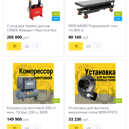
NEW
NEW
ХИТ
ХИТ
Стенд для правки дисков
WDK-84080 Подъемный стол
СИБЕК Фаворит-Престиж без
г/п 800 кг
электропривода 220в
205 000
80 160
руб.
руб.
NEW
NEW
Компрессор винтовой 680 л/
Установка для вытяжки
мин, 10 бар, 200 л, 380В
выхлопных газов WDK-87619
KraftWell арт. KRW-PSC680-
149 900
33 230
руб.
руб.
200L