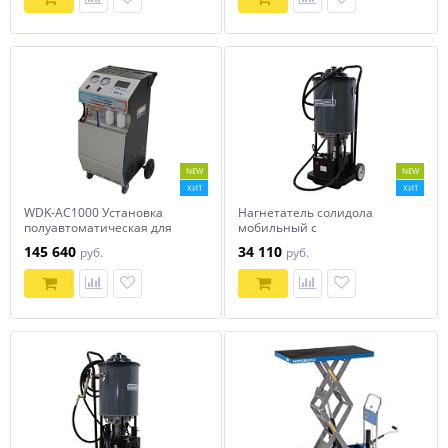
NEW
NEW
ХИТ
ХИТ
WDK-AC1000 Установка
Нагнетатель солидола
полуавтоматическая для
мобильный с
заправки кондиционеров
электроприводом, KraftWell
145 640
34 110
руб.
руб.
WiederKraft
KRW1797.EN 24В