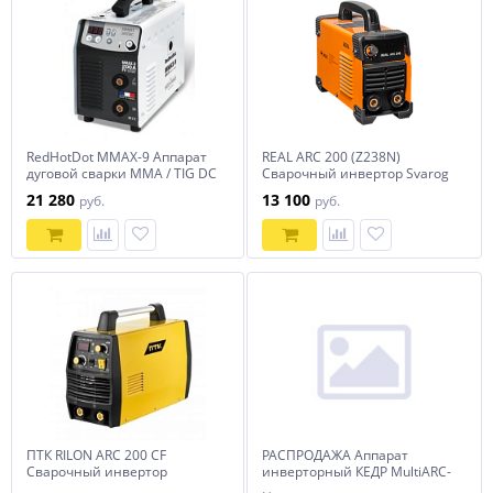
RedHotDot MMAX-9 Аппарат
REAL ARC 200 (Z238N)
дуговой сварки ММА / TIG DC
Сварочный инвертор Svarog
инверторный арт. 013650
21 280
13 100
руб.
руб.
ПТК RILON ARC 200 CF
РАСПРОДАЖА Аппарат
Сварочный инвертор
инверторный КЕДР MultiARC-
2500-3