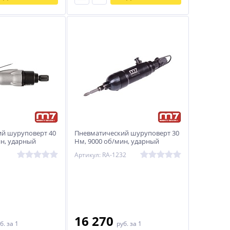
й шуруповерт 40
Пневматический шуруповерт 30
ин, ударный
Нм, 9000 об/мин, ударный
RA-110
MIGHTY SEVEN RA-1232
Артикул: RA-1232
16 270
б.
за 1
руб.
за 1