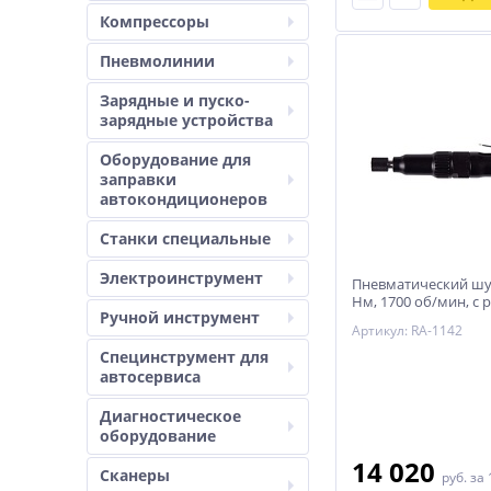
Компрессоры
Пневмолинии
Зарядные и пуско-
зарядные устройства
Оборудование для
заправки
автокондиционеров
Станки специальные
Электроинструмент
Пневматический шу
Нм, 1700 об/мин, с
Ручной инструмент
мощности MIGHTY S
Артикул: RA-1142
1142
Специнструмент для
автосервиса
Диагностическое
оборудование
14 020
Сканеры
руб.
за 