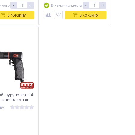
-
+
-
+
много
В наличии много
В КОРЗИНУ
В КОРЗИНУ
й шуруповерт 14
н, пистолетная
Y SEVEN RA-801EA
1EA