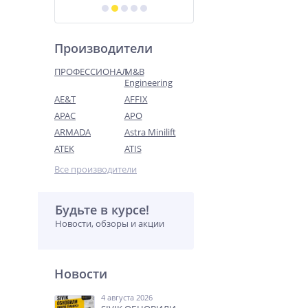
Производители
ПРОФЕССИОНАЛ
M&B
Engineering
AE&T
AFFIX
APAC
APO
ARMADA
Astra Minilift
ATEK
ATIS
Все производители
Будьте в курсе!
Новости, обзоры и акции
Новости
4 августа 2026