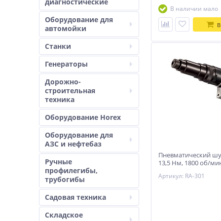
диагностические
В наличии мало
Оборудование для
В
автомойки
Станки
Генераторы
Дорожно-
строительная
техника
Оборудование Horex
Оборудование для
АЗС и нефтебаз
Пневматический ш
Ручные
13,5 Нм, 1800 об/ми
профилегибы,
пистолетная рукоя
Артикул: RA-301
SEVEN RA-301
трубогибы
Садовая техника
Складское