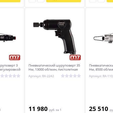
руповерт 3
Пневматический шуруповерт 35
Пневматически
 регулировкой
Нм, 13000 об/мин, пистолетная
Нм, 8500 об/м
EVEN RA-
рукоять MIGHTY SEVEN RA-2242
MIGHTY SEVEN 
Артикул: RA-2242
Артикул: RA-110
11 980
25 510
1
руб.
за 1
ру