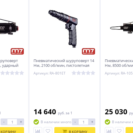
уруповерт
Пневматический шуруповерт 14
Пневматически
н, ударный
Нм, 2100 об/мин, пистолетная
Нм, 8500 об/м
272TH
рукоять MIGHTY SEVEN RA-801ET
MIGHTY SEVEN 
Артикул: RA-801ET
Артикул: RA-105
14 640
25 030
1
руб.
за 1
ру
-
+
-
+
В наличии много
В наличии 
 КОРЗИНУ
В КОРЗИНУ