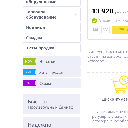
оборудование
13 920
Тепловое
руб.
за 
оборудование
В наличии много
Новинки
В
Скидки
Хиты продаж
В интернет-магазине 
ответят на вопросы, 
каталоге!
Новинки
NEW
Хиты продаж
ХИТ
Скидки
%
Дисконт-маг
У нас самые низк
регулярные скидки 
автосервисное обо