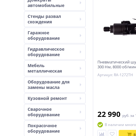
автомобильные
Стенды развал
схождения
Гаражное
оборудование
Гидравлическое
оборудование
Пневматический ш
Мебель
300 Нм, 8000 об/ми
металлическая
MIGHTY SEVEN RA-1
Артикул: RA-1272TH
Оборудование для
замены масла
Кузовной ремонт
Сварочное
22 990
оборудование
руб.
за 
В наличии много
Покрасочное
оборудование
В