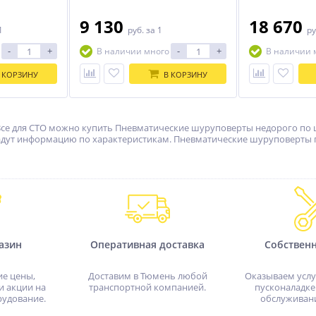
9 130
18 670
1
руб.
за 1
ру
-
+
-
+
В наличии много
В наличии 
 КОРЗИНУ
В КОРЗИНУ
Все для СТО можно купить Пневматические шуруповерты недорого по ц
дадут информацию по характеристикам. Пневматические шуруповерты по
азин
Оперативная доставка
Собствен
ие цены,
Доставим в Тюмень любой
Оказываем услу
и акции на
транспортной компанией.
пусконаладке
рудование.
обслуживан