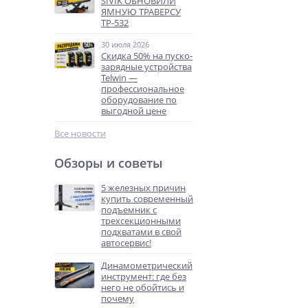
SIVIK ОБНОВИЛИ
ЯМНУЮ ТРАВЕРСУ
ТР-532
30 июля 2026
Скидка 50% на пуско-
зарядные устройства
Telwin —
профессиональное
оборудование по
выгодной цене
Все новости
Обзоры и советы
5 железных причин
купить современный
подъемник с
трехсекционными
подхватами в свой
автосервис!
Динамометрический
инструмент: где без
него не обойтись и
почему