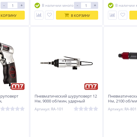
-
+
-
+
В наличии много
В наличии 
 КОРЗИНУ
В КОРЗИНУ
уруповерт
Пневматический шуруповерт 12
Пневматически
н,
Нм, 9000 об/мин, ударный
Нм, 2100 об/ми
ть MIGHTY
MIGHTY SEVEN RA-101
рукоять MIGHT
Артикул: RA-101
Артикул: RA-80