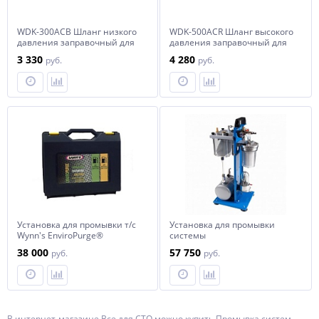
WDK-300ACB Шланг низкого
WDK-500ACR Шланг высокого
давления заправочный для
давления заправочный для
фреона 3м, 1/2"F-M14x1,5
фреона 5м, 1/2"-M14x1,5
3 330
4 280
руб.
руб.
Установка для промывки т/с
Установка для промывки
Wynn's EnviroPurge®
системы
кондиционирования,
38 000
57 750
руб.
руб.
пневматическая МАСТАК
105-90001
В интернет-магазине Все для СТО можно купить Промывка систем