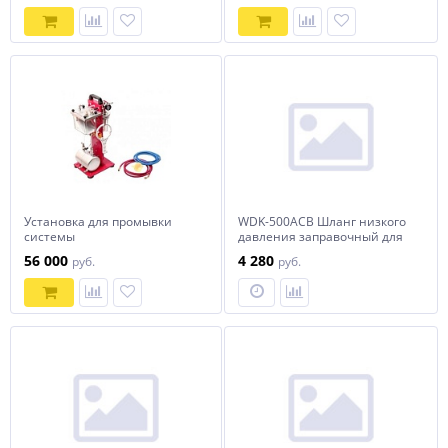
Установка для промывки
WDK-500ACB Шланг низкого
системы
давления заправочный для
кондиционирования JTC /1
фреона 5м, 1/2"-M14x1,5
56 000
4 280
руб.
руб.