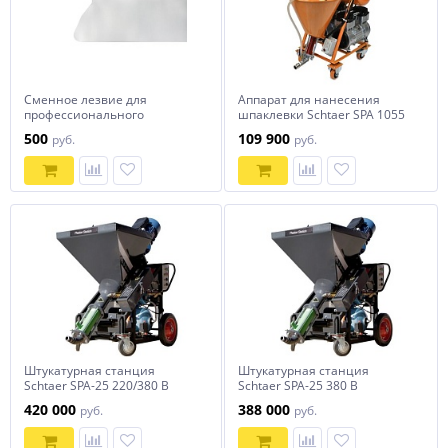
Сменное лезвие для
Аппарат для нанесения
профессионального
шпаклевки Schtaer SPA 1055
шпателя Schtaer SCH-B600-
DP
500
109 900
руб.
руб.
0.5 (600х0,5 мм)
Штукатурная станция
Штукатурная станция
Schtaer SPA-25 220/380 В
Schtaer SPA-25 380 В
420 000
388 000
руб.
руб.