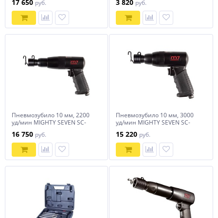
17 650
3 820
руб.
руб.
250мм)
Пневмозубило 10 мм, 2200
Пневмозубило 10 мм, 3000
уд/мин MIGHTY SEVEN SC-
уд/мин MIGHTY SEVEN SC-
342C
341C
16 750
15 220
руб.
руб.