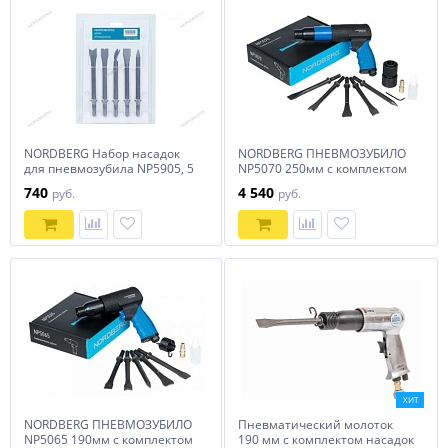
NORDBERG Набор насадок
NORDBERG ПНЕВМОЗУБИЛО
для пневмозубила NP5905, 5
NP5070 250мм с комплектом
шт с шестигранным
насадок и быстросъемн.
740
4 540
руб.
руб.
хвостовиком
держателем
ХИТ
NORDBERG ПНЕВМОЗУБИЛО
Пневматический молоток
NP5065 190мм с комплектом
190 мм с комплектом насадок