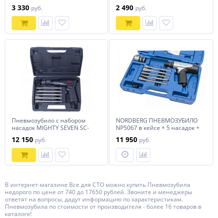
насадок
NORDBERG ECO NP5066
3 330
2 490
руб.
руб.
Пневмозубило с набором
NORDBERG ПНЕВМОЗУБИЛО
насадок MIGHTY SEVEN SC-
NP5067 в кейсе + 5 насадок +
0617C
быстросъемн.адаптер (HA67-
12 150
11 950
руб.
руб.
KIT)
В интернет-магазине Все для СТО можно купить Пневмозубила
недорого по цене от 740 до 17650 рублей. Звоните и менеджеры
ответят на вопросы, дадут информацию по характеристикам.
Пневмозубила по стоимости от производителя - более 16 товаров в
каталоге!