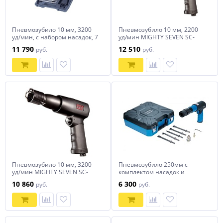
Пневмозубило 10 мм, 3200
Пневмозубило 10 мм, 2200
уд/мин, с набором насадок, 7
уд/мин MIGHTY SEVEN SC-
предметов MIGHTY SEVEN
222C
11 790
12 510
руб.
руб.
SC-0617C
Пневмозубило 10 мм, 3200
Пневмозубило 250мм с
уд/мин MIGHTY SEVEN SC-
комплектом насадок и
221C
быстросъемн. держателем в
10 860
6 300
руб.
руб.
кейсе NORDBERG NP5070K