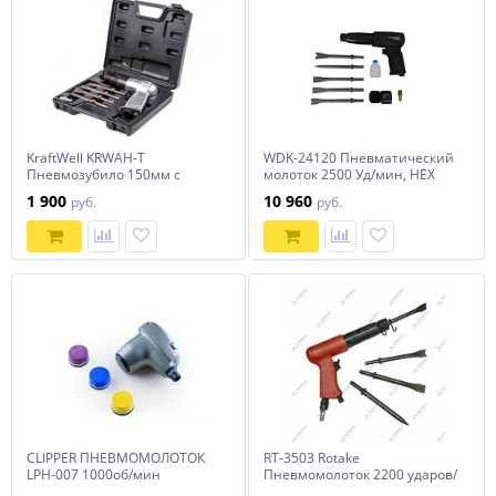
KraftWell KRWAH-T
WDK-24120 Пневматический
Пневмозубило 150мм с
молоток 2500 Уд/мин, HEX
комплектом насадок
175 мм
1 900
10 960
руб.
руб.
CLIPPER ПНЕВМОМОЛОТОК
RT-3503 Rotake
LPH-007 1000об/мин
Пневмомолоток 2200 ударов/
мин (6-гран. посадка, пика