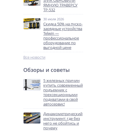
SIVIK ОБНОВИЛИ
ЯМНУЮ ТРАВЕРСУ
ТР-532
30 июля 2026
Скидка 50% на пуско-
зарядные устройства
Telwin —
профессиональное
оборудование по
выгодной цене
Все новости
Обзоры и советы
5 железных причин
купить современный
подъемник с
трехсекционными
подхватами в свой
автосервис!
Динамометрический
инструмент: где без
него не обойтись и
почему