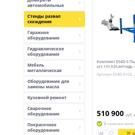
автомобильные
Стенды развал
схождения
Гаражное
оборудование
Гидравлическое
оборудование
Комплект ES4D-S По
Мебель
хст. г/п 3.5т,эл/гидр. 
металлическая
траверсой+СКО-1Л Т
Артикул: ES4D-S+СКО-1Л
Оборудование для
замены масла
Кузовной ремонт
Сварочное
510 900
оборудование
руб.
В наличии мало
Покрасочное
оборудование
В