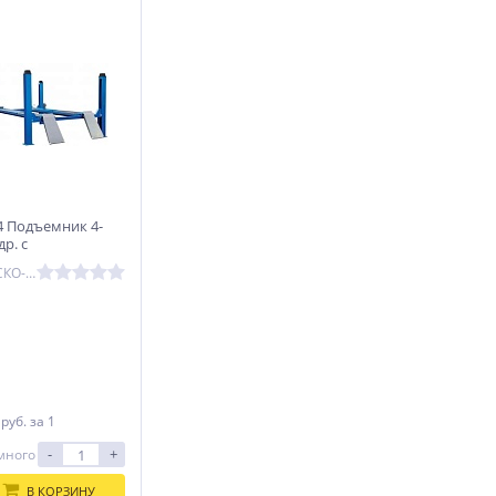
4 Подъемник 4-
др. с
-1Л Тест система
Артикул: F4D4+СКО-1Л
0
руб.
за 1
-
+
много
В КОРЗИНУ