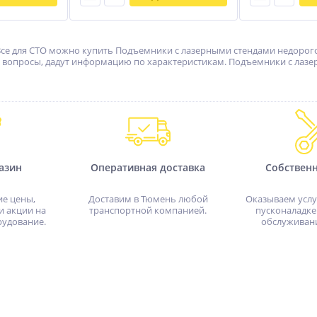
Все для СТО можно купить Подъемники с лазерными стендами недорого п
 вопросы, дадут информацию по характеристикам. Подъемники с лазер
азин
Оперативная доставка
Собствен
ие цены,
Доставим в Тюмень любой
Оказываем услу
и акции на
транспортной компанией.
пусконаладке
рудование.
обслуживан