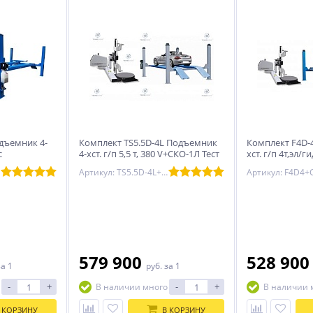
дъемник 4-
Комплект TS5.5D-4L Подъемник
Комплект F4D-
с
4-хст. г/п 5,5 т, 380 V+СКО-1Л Тест
хст. г/п 4т,эл/ги
ест система
система
траверсой+СКО
Артикул: TS5.5D-4L+СКО-1Л
579 900
528 90
за 1
руб.
за 1
-
+
-
+
В наличии много
В наличии 
 КОРЗИНУ
В КОРЗИНУ