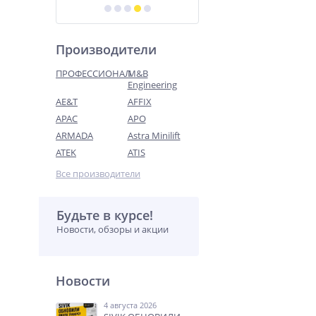
Производители
ПРОФЕССИОНАЛ
M&B
Engineering
AE&T
AFFIX
APAC
APO
ARMADA
Astra Minilift
ATEK
ATIS
Все производители
Будьте в курсе!
Новости, обзоры и акции
Новости
4 августа 2026