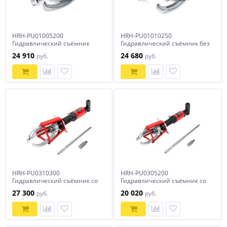
HRH-PU01005200
HRH-PU01010250
Гидравлический съёмник
Гидравлический съёмник без
без встроенного насоса, 5 т,
встроенного насоса, 10 т, 250
24 910
24 680
руб.
руб.
200 мм
мм
HRH-PU0310300
HRH-PU0305200
Гидравлический съёмник со
Гидравлический съёмник со
встроенным насосом,
встроенным насосом,
27 300
20 020
руб.
руб.
самоцентрующийся, 10 т, 20-
самоцентрующийся, 5 т, 20-
300 мм
200 мм