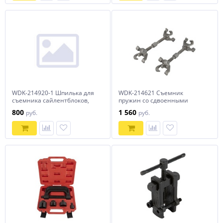
WDK-214920-1 Шпилька для
WDK-214621 Съемник
съемника сайлентблоков,
пружин со сдвоенными
диаметр 9.7 мм Wiederkraft
зацепами 290 мм Wiederkraft
800
1 560
руб.
руб.