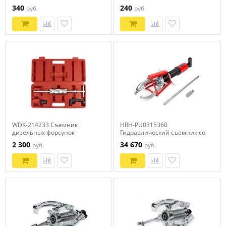
мм
340
240
руб.
руб.
WDK-214233 Съемник
HRH-PU0315360
дизельных форсунок
Гидравлический съёмник со
Mercedes CDI с обратным
встроенным насосом,
2 300
34 670
руб.
руб.
молотком
самоцентрующийся, 15 т, 20-
360 мм