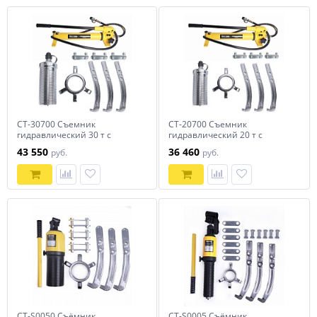
CT-30700 Съемник
CT-20700 Съемник
гидравлический 30 т с
гидравлический 20 т с
выносным насосом Car-Tool
выносным насосом Car-Tool
43 550
36 460
руб.
руб.
CT-30700
CT-20700
CT-S0050 Съёмник
CT-S0005 Съёмник