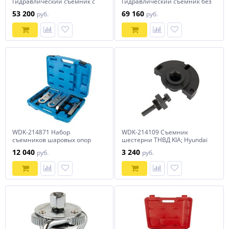
Гидравлический съёмник с
Гидравлический съёмник без
выносным насосом, 30 т, 400
встроенного насоса, 50 т, 500
53 200
69 160
руб.
руб.
мм
мм
WDK-214871 Набор
WDK-214109 Съемник
съемников шаровых опор
шестерни ТНВД KIA; Hyundai
12 040
3 240
руб.
руб.