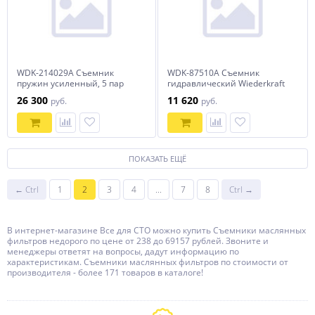
WDK-214029A Съемник
WDK-87510A Съемник
пружин усиленный, 5 пар
гидравлический Wiederkraft
захватов для сжатия и
26 300
11 620
руб.
руб.
сборки/разборки стоек
амортизаторо Wiederkraft
ПОКАЗАТЬ ЕЩЁ
← Ctrl
1
2
3
4
...
7
8
Ctrl →
В интернет-магазине Все для СТО можно купить Съемники маслянных
фильтров недорого по цене от 238 до 69157 рублей. Звоните и
менеджеры ответят на вопросы, дадут информацию по
характеристикам. Съемники маслянных фильтров по стоимости от
производителя - более 171 товаров в каталоге!