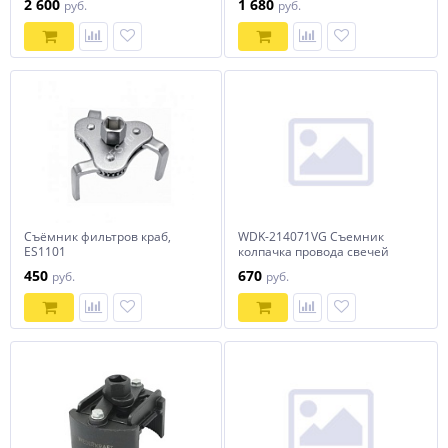
2 600
1 680
руб.
руб.
Съёмник фильтров краб,
WDK-214071VG Съемник
ES1101
колпачка провода свечей
зажигания VAG 1,6 и 2,0 VW-
450
670
руб.
руб.
Audi