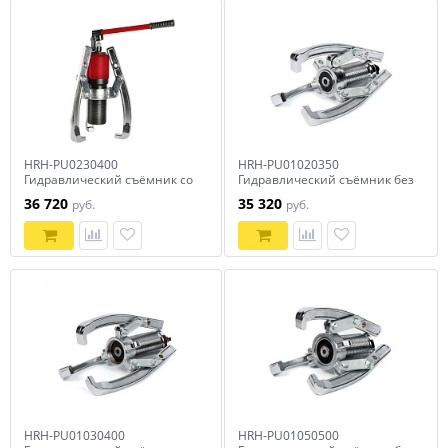
HRH-PU0230400
HRH-PU01020350
Гидравлический съёмник со
Гидравлический съёмник без
встроенным насосом, 30 т,
встроенного насоса, 20 т, 350
36 720
35 320
руб.
руб.
150-400 мм
мм
HRH-PU01030400
HRH-PU01050500