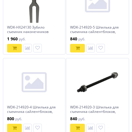
WDK-HX24130 Зубило
WDK-214920-5 Шпилька для
съемник наконечников
съемника сайлентблоков,
рулевых тяг №1 HEX 175 мм,
диаметр 17.5 мм Wiederkraft
1 960
840
руб.
руб.
Cr-Mo Wiederkraft
WDK-214920-4 Шпилька для
WDK-214920-3 Шпилька для
съемника сайлентблоков,
съемника сайлентблоков,
диаметр 15.5 мм Wiederkraft
диаметр 13.4 мм Wiederkraft
800
840
руб.
руб.