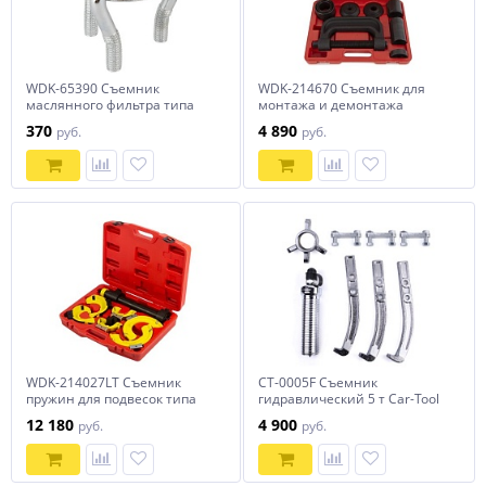
WDK-65390 Съемник
WDK-214670 Съемник для
маслянного фильтра типа
монтажа и демонтажа
«краб», 60-120 мм
шаровых опор, набор 4 в 1,
370
4 890
руб.
руб.
10 предметов
WDK-214027LT Съемник
CT-0005F Съемник
пружин для подвесок типа
гидравлический 5 т Car-Tool
МакФерсон
CT-0005F
12 180
4 900
руб.
руб.