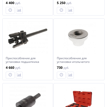
приводного вала АКПП (VW
4 400
5 250
руб.
руб.
AUDI SEAT SKODA PORSCHE)
JTC
Приспособление для
Приспособление для
установки подшипника
установки игольчатого
ступицы JTC
подшипника (ISUZU) JTC
4 660
730
руб.
руб.