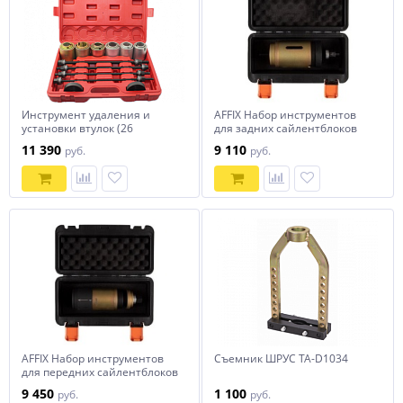
Инструмент удаления и
AFFIX Набор инструментов
установки втулок (26
для задних сайлентблоков
предметов) TA-D1117
заднего подрамника BMW,
11 390
9 110
руб.
руб.
кейс, 6 предметов
AFFIX Набор инструментов
Съемник ШРУС TA-D1034
для передних сайлентблоков
заднего подрамника BMW,
9 450
1 100
руб.
руб.
кейс, 7 предметов