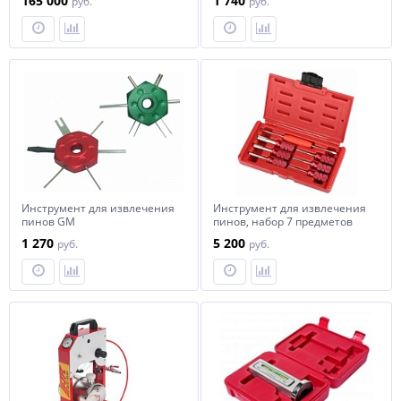
165 000
1 740
руб.
руб.
КИТАЙ
Инструмент для извлечения
Инструмент для извлечения
пинов GM
пинов, набор 7 предметов
1 270
5 200
руб.
руб.