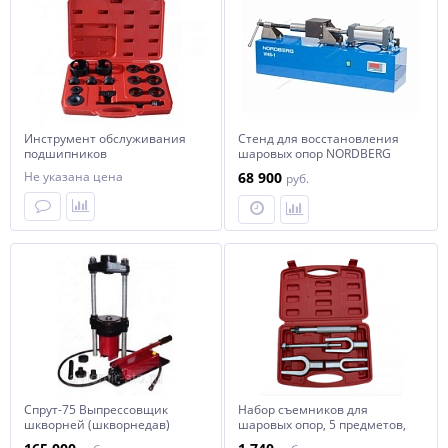
Инструмент обслуживания
Стенд для восстановления
подшипников
шаровых опор NORDBERG
переднеприводных авто
VHS-1
Не указана цена
68 900
руб.
MHR06018
Спрут-75 Выпрессовщик
Набор съемников для
шкворней (шкворнедав)
шаровых опор, 5 предметов,
HOREX арт. № HZ 25.1.015W /