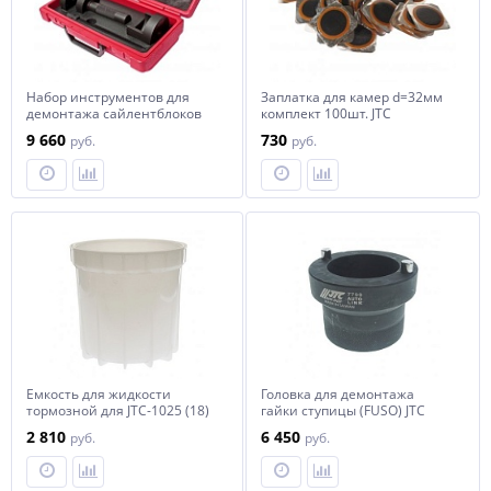
Набор инструментов для
Заплатка для камер d=32мм
демонтажа сайлентблоков
комплект 100шт. JTC
подрамника заднего
9 660
730
руб.
руб.
(TOYOTA Altis) JTC
Емкость для жидкости
Головка для демонтажа
тормозной для JTC-1025 (18)
гайки ступицы (FUSO) JTC
JTC
2 810
6 450
руб.
руб.