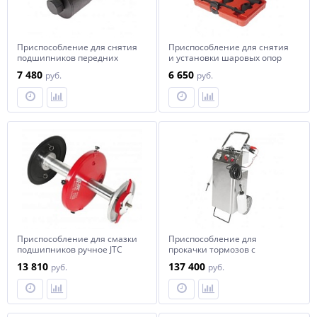
Приспособление для снятия
Приспособление для снятия
подшипников передних
и установки шаровых опор
ступиц комплект JTC
(для JTC-3309,3310) JTC
7 480
6 650
руб.
руб.
Приспособление для смазки
Приспособление для
подшипников ручное JTC
прокачки тормозов с
электроприводом JTC
13 810
137 400
руб.
руб.