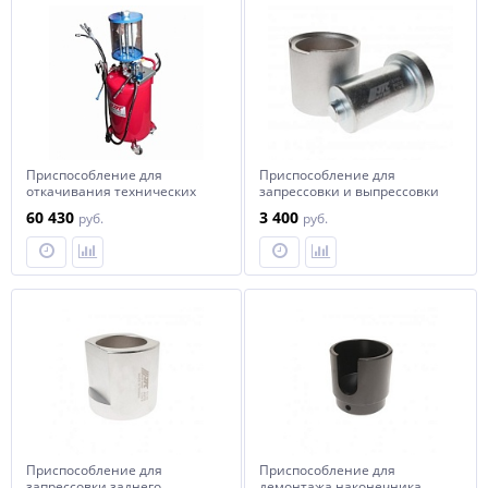
Приспособление для
Приспособление для
откачивания технических
запрессовки и выпрессовки
жидкостей 12л, емкость бака
сайлентблока рычага
60 430
3 400
руб.
руб.
80л JTC
подвески (ISUZU RT50) JTC
Приспособление для
Приспособление для
запрессовки заднего
демонтажа наконечника