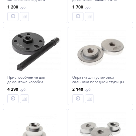
подшипника (ISUZU) JTC
рулевого JTC
1 200
1 700
руб.
руб.
Приспособление для
Оправка для установки
демонтажа коробки
сальника передней ступицы
раздаточной (LUXGEN 4WD)
(ISUZU) JTC
4 290
2 140
руб.
руб.
JTC