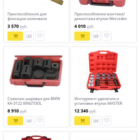
Приспособление для
Приспособление монтажа/
фиксации коленвала
демонтажа втулок Mercedes
Mercedes KA-6937 KINGTOOL
KA-6925 KINGTOOL
3 570
4 010
руб.
руб.
Съемник шаровых для BMW
Инструмент удаления и
KA-3122 KINGTOOL
установки втулок MASTER
SET TA-D1095
8 910
12 340
руб.
руб.