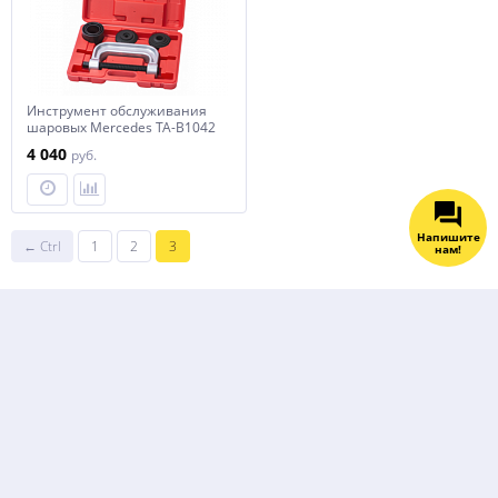
Инструмент обслуживания
шаровых Mercedes TA-B1042
4 040
руб.
Напишите
← Ctrl
1
2
3
нам!
В интернет-магазине Все для СТО можно купить Ходовая часть
недорого по цене от 535 до 165000 рублей. Звоните и менеджеры
ответят на вопросы, дадут информацию по характеристикам. Ходовая
часть по стоимости от производителя - более 57 товаров в каталоге!