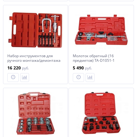
Набор инструментов для
Молоток обратный (16
ручного монтажа/демонтажа
предметов) TA-D1051-1
грузовых шин (не снимая
16 220
5 490
руб.
руб.
колеса) , 3пр. Forsage F-
903U5