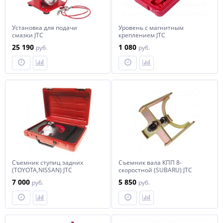
Установка для подачи
Уровень с магнитным
смазки JTC
креплением JTC
25 190
1 080
руб.
руб.
Съемник ступиц задних
Съемник вала КПП 8-
(TOYOTA,NISSAN) JTC
скоростной (SUBARU) JTC
7 000
5 850
руб.
руб.