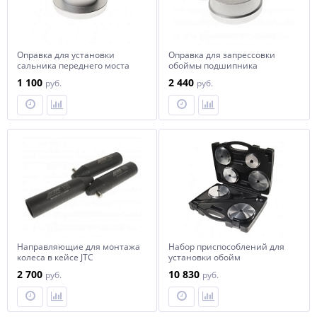
Оправка для установки
Оправка для запрессовки
сальника переднего моста
обоймы подшипника
JTC
передней ступицы (ISUZU)
1 100
2 440
руб.
руб.
JTC
Направляющие для монтажа
Набор приспособлений для
колеса в кейсе JTC
установки обойм
подшипников и сальников
2 700
10 830
руб.
руб.
JTC