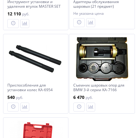
Инструмент установки и
Адаптеры обслуживания
удаления втулок MASTER SET
шаровых (21 предмет)
MHR06128
MHR04011
12 110
Не указана цена
руб.
Приспособления для
Съемник шаровых опор для
установки колес KA-6954
BMW 3-й серии KA-7166
KINGTOOL
KINGTOOL
540
6 470
руб.
руб.