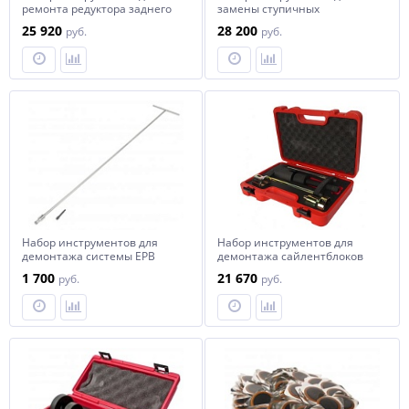
ремонта редуктора заднего
замены ступичных
моста (BMW RWD,4WD) JTC
подшипников d=78мм (FORD)
25 920
28 200
руб.
руб.
в кейсе JTC
Набор инструментов для
Набор инструментов для
демонтажа системы EPB
демонтажа сайлентблоков
(держатель Т-образный
рычага заднего продольного
1 700
21 670
руб.
руб.
L=1000мм, бита) JTC
(FORD,MAZDA,VOLVO) JTC