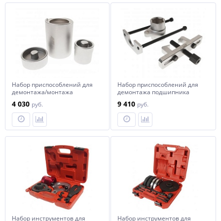
Набор приспособлений для
Набор приспособлений для
демонтажа/монтажа
демонтажа подшипника
сайлентблока рамы (ISUZU
первичного вала коробки
4 030
9 410
руб.
руб.
RT50) JTC
передач (ISUZU RT50) JTC
Набор инструментов для
Набор инструментов для