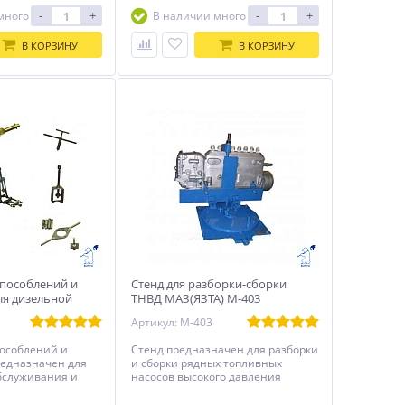
штейнов для
-
+
-
+
много
В наличии много
 + База данных +
граммный пакет +
кт CR + Дизель-
В КОРЗИНУ
В КОРЗИНУ
Д легковых и
+ Электронная
ения +
с
лем частоты
елано в России.
пособлений и
Стенд для разборки-сборки
ля дизельной
ТНВД МАЗ(ЯЗТА) М-403
608
Артикул: М-403
пособлений и
Стенд предназначен для разборки
редназначен для
и сборки рядных топливных
бслуживания и
насосов высокого давления
ьной топливной
производства ОАО “ЯЗТА”,
а 4ТН, 6ТН, ЛСТН,
применяемых на автомобилях