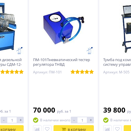
я дизельной
ПМ-101Пневматический тестер
Тумба под ко
уры СДМ-12-
регулятора ТНВД
систему управ
регулировки
Артикул: ПМ-101
Артикул: М-505
70 000
39 800
уб.
за 1
руб.
за 1
ру
-
+
-
+
В наличии много
В наличии 
 КОРЗИНУ
В КОРЗИНУ