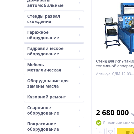
автомобильные
Стенды развал
схождения
Гаражное
оборудование
Гидравлическое
оборудование
Стенд для испытани
Мебель
топливной аппарат
металлическая
03-22 (с функцией 
Артикул: СДМ-12-03-22
насосов ЕВРО-3)
Оборудование для
замены масла
Кузовной ремонт
Сварочное
2 680 000
оборудование
р
В наличии много
Покрасочное
оборудование
В