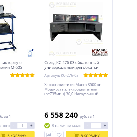
мпьютерную
Стенд КС-276-03 обкаточный
ления М-505
универсальный для обкатки
двигателей
Артикул: КС-276-03
Характеристики: Масса 3500 кг
Мощность электродвигателя
(n=735мин) 30,0 Нагрузочный
момент, Н*м 600 Питание 380 В /
50 ГЦ
6 558 240
б.
за 1
руб.
за 1
-
+
-
+
много
В наличии мало
В КОРЗИНУ
В КОРЗИНУ