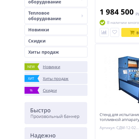
оборудование
1 984 500
Тепловое
р
оборудование
В наличии много
Новинки
В
Скидки
Хиты продаж
Новинки
NEW
Хиты продаж
ХИТ
Скидки
%
Стенд для испытани
топливной аппарат
02-18 (с встроенны
Артикул: СДМ-12-02-18
подкачки, смазки;
термостабилизация