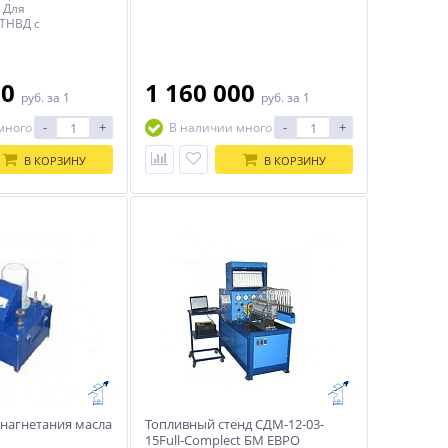
 Для
ТНВД с
управлением
2). Стенд ТНВД
чкой + Станция
отестер + Система
00
1 160 000
руб.
за 1
руб.
за 1
ции + 12 секций +
т + Электронная
-
+
-
+
много
В наличии много
ения +
с
лем частоты
В КОРЗИНУ
В КОРЗИНУ
елано в России.
 нагнетания масла
Топливный стенд СДМ-12-03-
15Full-Complect БМ ЕВРО