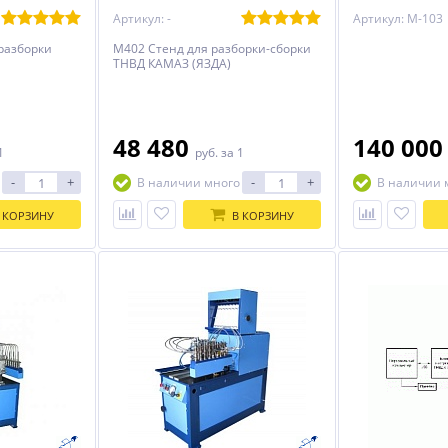
Артикул: -
Артикул: М-103
/разборки
М402 Стенд для разборки-сборки
ТНВД КАМАЗ (ЯЗДА)
48 480
140 00
1
руб.
за 1
-
+
-
+
В наличии много
В наличии 
 КОРЗИНУ
В КОРЗИНУ