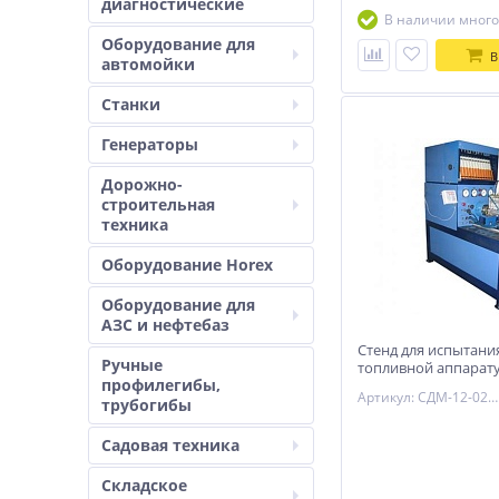
диагностические
В наличии много
Оборудование для
В
автомойки
Станки
Генераторы
Дорожно-
строительная
техника
Оборудование Horex
Оборудование для
АЗС и нефтебаз
Стенд для испытани
Ручные
топливной аппарат
профилегибы,
02-15 (со встроенн
Артикул: СДМ-12-02-15
станциями подкачки
трубогибы
Садовая техника
Складское