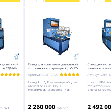
я дизельной
Стенд для испытания дизельной
Стенд для исп
уры СДМ-8-
топливной аппаратуры СДМ-12-
топливной апп
02-18АТ (с встроенными
03-18 ЕВРО
Артикул: СДМ-12-02-18АТ
станциями подкачки, смазки,
термостабилизация)
Стенд ТНВД. Компьютерный. Для
Стенд ТНВД. К
отечественных ТНВД с
отечественных
механическим управлением
с механически
(ЕВРО 0 - ЕВРО 2). Стенд ТНВД
управлением (ЕВ
оснащен: Подкачкой + Станция
проверки форсу
смазки + Пневмотестер +
ТНВД оснащен 
Автономная система
регулировки на
2 260 000
2 492 0
уб.
за 1
руб.
за 1
термостабилизации (встроенный
секций + Мощно