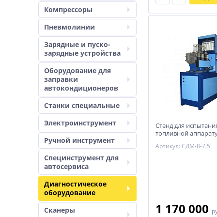
Компрессоры
Пневмолинии
Зарядные и пуско-
зарядные устройства
Оборудование для
заправки
автокондиционеров
Станки специальные
Электроинструмент
Стенд для испытани
топливной аппарат
Ручной инструмент
7,5
Артикул: СДМ-8-7,5
Специнструмент для
автосервиса
Диагностическое
оборудование
1 170 000
Сканеры
р