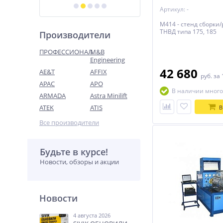
Артикул: -
М414 - стенд сборки
ТНВД типа 175, 185
Производители
ПРОФЕССИОНАЛ
M&B
Engineering
42 680
AE&T
AFFIX
руб.
за 
APAC
APO
В наличии много
ARMADA
Astra Minilift
ATEK
ATIS
В
Все производители
Будьте в курсе!
Новости, обзоры и акции
Новости
4 августа 2026