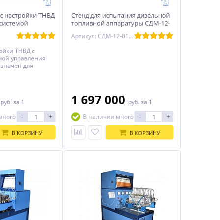
с настройки ТНВД
Стенд для испытания дизельной
 системой
топливной аппаратуры СДМ-12-
ро-3)
01-18 (с встроенной станцией
Артикул: СДМ-12-01-18
подкачки)
ойки ТНВД с
мой управления
азначен для
ровки, проверки
ормами Евро-3.
0
1 697 000
руб.
за 1
руб.
за 1
-
+
-
+
много
В наличии много
В КОРЗИНУ
В КОРЗИНУ