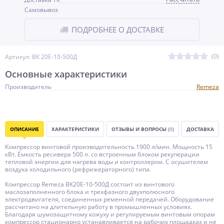
Самовывоз
ПОДРОБНЕЕ О ДОСТАВКЕ
(0)
Артикул: ВК 20Е-10-500Д
Основные характеристики
Производитель
Remeza
ОПИСАНИЕ
ХАРАКТЕРИСТИКИ
ОТЗЫВЫ И ВОПРОСЫ
(0)
ДОСТАВКА
Компрессор винтовой производительность 1900 л/мин. Мощность 15
кВт. Ёмкость ресивера 500 л. со встроенным блоком рекуперации
тепловой энергии для нагрева воды и контроллером. С осушителем
воздуха холодильного (рефрижераторного) типа.
Компрессор Remeza ВК20E-10-500Д состоит из винтового
маслозаполненного блока и трехфазного двухполюсного
электродвигателя, соединенных ременной передачей. Оборудование
рассчитано на длительную работу в промышленных условиях.
Благодаря шумозащитному кожуху и регулируемым винтовым опорам
компрессор стационарно устанавливается на рабочих площадках и не