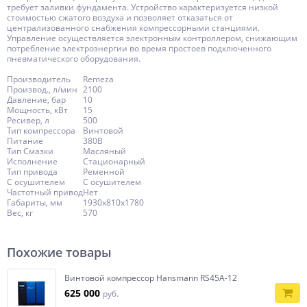
требует заливки фундамента. Устройство характеризуется низкой
стоимостью сжатого воздуха и позволяет отказаться от
централизованного снабжения компрессорными станциями.
Управление осуществляется электронным контроллером, снижающим
потребление электроэнергии во время простоев подключенного
пневматического оборудования.
Производитель
Remeza
Производ., л/мин
2100
Давление, бар
10
Мощность, кВт
15
Ресивер, л
500
Тип компрессора
Винтовой
Питание
380В
Тип Смазки
Масляный
Исполнение
Стационарный
Тип привода
Ременной
С осушителем
С осушителем
Частотный привод
Нет
Габариты, мм
1930x810x1780
Вес, кг
570
Похожие товары
Винтовой компрессор Hansmann RS45A-12
625 000
руб.