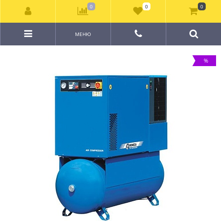
0
0
0
МЕНЮ
%