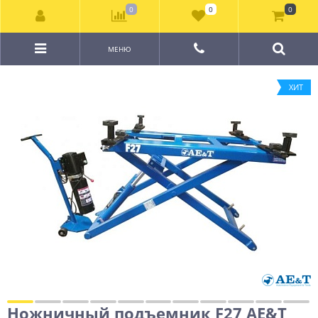
0
0
0
МЕНЮ
ХИТ
Ножничный подъемник F27 AE&T