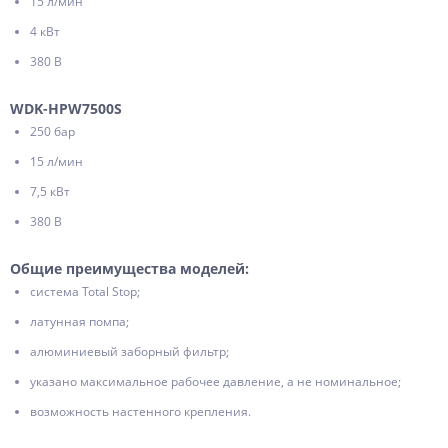
15 л/мин
4 кВт
380 В
WDK-HPW7500S
250 бар
15 л/мин
7,5 кВт
380 В
Общие преимущества моделей:
система Total Stop;
латунная помпа;
алюминиевый заборный фильтр;
указано максимальное рабочее давление, а не номинальное;
возможность настенного крепления.